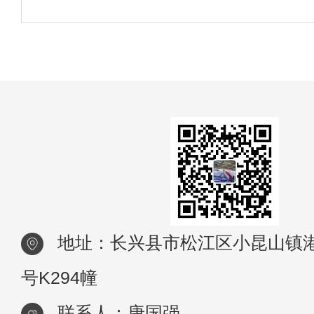
为模板，稍作拼合，看看比例是否恰当。选
作
料，如瓦通纸，将模板放在上面，用铅笔画
地址：长兴县市松江区小昆山镇港
号K294幢
联系人：唐国强