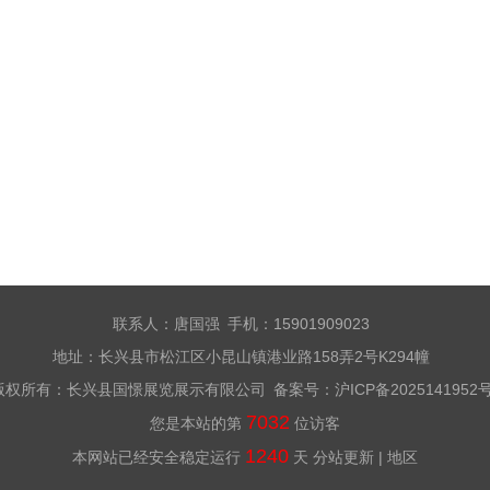
联系人：唐国强 手机：15901909023
地址：长兴县市松江区小昆山镇港业路158弄2号K294幢
版权所有：长兴县国憬展览展示有限公司 备案号：
沪ICP备2025141952
7032
您是本站的第
位访客
1240
本网站已经安全稳定运行
天
分站更新
|
地区