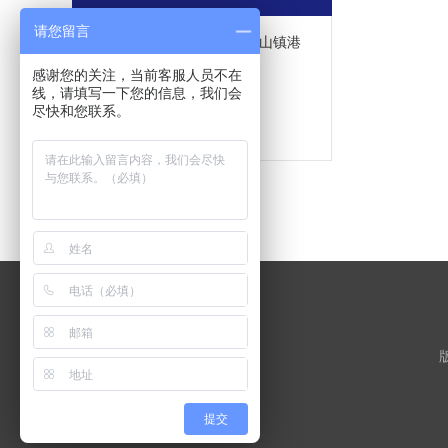
请您留言
地址：长兴县市松江区小昆山镇港
业路158弄2号K294幢
感谢您的关注，当前客服人员不在
线，请填写一下您的信息，我们会
联系人：唐国强
尽快和您联系。
手机：15901909023
提交