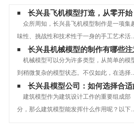
长兴县飞机模型打造，从零开始
众所周知，长兴县飞机模型制作是一项集
味性、挑战性和技术性于一身的手工艺术活
动。而在中国，长兴县则是飞机模型制作的
长兴县机械模型的制作有哪些注
机械模型可以分为许多类型，从简单的模
要产地之一。今天我们就来深入了解一下，
到稍微复杂的模型状态。不仅如此，在选择
何从零开始打造你的专属战机。第一步：选
料时，通常需要选择进口材料来制造成品。
长兴县模型公司：如何选择合适
材料首先
建筑模型作为建筑设计工作的重要组成部
了突出展览的各种特点，所有部分都可以显
分，那么建筑模型能发挥什么作用呢？以下
示，所以我们需要浏览和理解一些细节，需
兴县模型企业将为您分析：如何选择相应的
大量